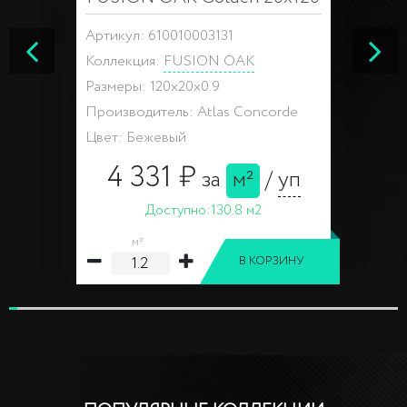
Артикул: 610010003131
Коллекция:
FUSION OAK
Размеры: 120x20x0.9
Производитель: Atlas Concorde
Цвет: Бежевый
4 331 ₽
за
м²
/
уп
Доступно:
130.8 м2
м²
В КОРЗИНУ