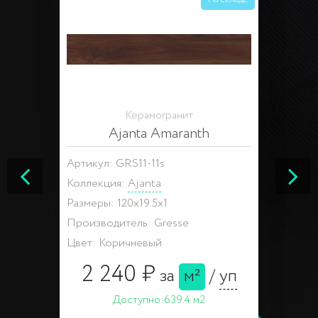
Керамогранит
Ajanta Amaranth
Артикул: GRS11-11s
Коллекция:
Ajanta
Размеры: 120x19.5x1
Производитель: Gresse
Цвет: Коричневый
2 240 ₽
за
м²
/
уп
Доступно:
639.4 м2