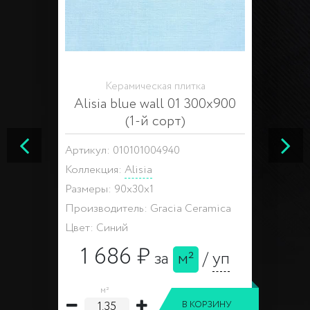
Керамическая плитка
Alisia blue wall 01 300х900
(1-й сорт)
Артикул: 010101004940
Коллекция:
Alisia
Размеры: 90x30x1
Производитель: Gracia Ceramica
Цвет: Синий
1 686 ₽
за
м²
/
уп
м²
В КОРЗИНУ