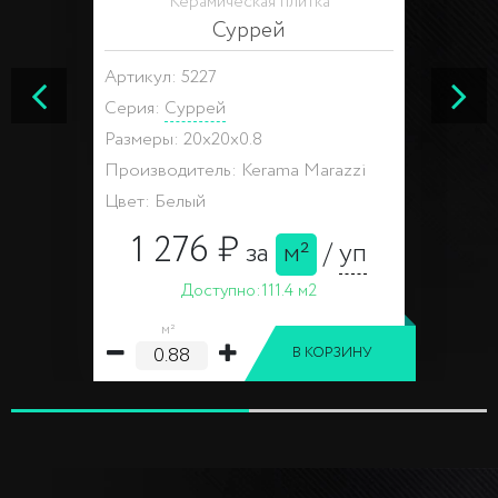
Керамическая плитка
Суррей
Артикул: 5227
Серия:
Суррей
Размеры: 20x20x0.8
Производитель: Kerama Marazzi
Цвет: Белый
1 276 ₽
за
м²
/
уп
Доступно:
111.4 м2
м²
В КОРЗИНУ