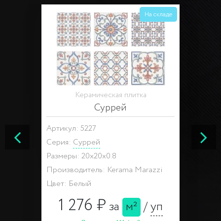
На складе
Керамическая плитка
Суррей
Артикул: 5227
Серия:
Суррей
Размеры: 20x20x0.8
Производитель: Kerama Marazzi
Цвет: Белый
1 276 ₽
за
м²
/
уп