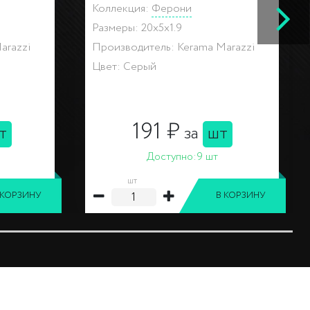
Коллекция:
Ферони
Размеры: 20x30x0.69
arazzi
Производитель: Kerama Marazzi
Цвет: Серый
243 ₽
т
за
шт
Доступно:
53 шт
шт
 КОРЗИНУ
В КОРЗИНУ