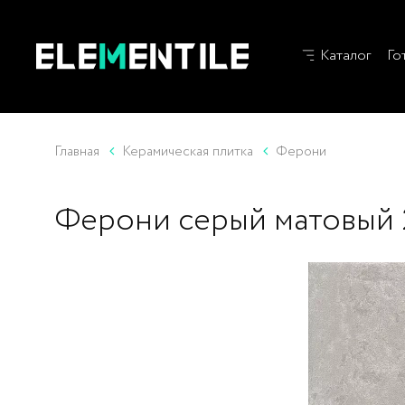
Каталог
Го
Главная
Керамическая плитка
Ферони
Ферони серый матовый 