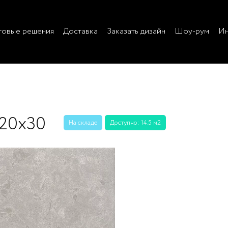
товые решения
Доставка
Заказать дизайн
Шоу-рум
Ин
20х30
На складе
Доступно: 14.5 м2