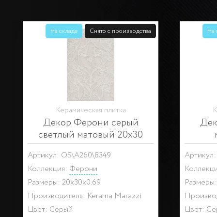
На складе
Снято с производства
На 
Керамическая плитка
К
Декор Ферони серый
Дек
светлый матовый 20х30
Артикул: OS\A260\8349
Артикул:
Коллекция:
Ферони
Коллекц
Размеры: 20x30x0.69
Размеры:
Производитель: Kerama Marazzi
Производ
Цвет: Серый
Цвет: С