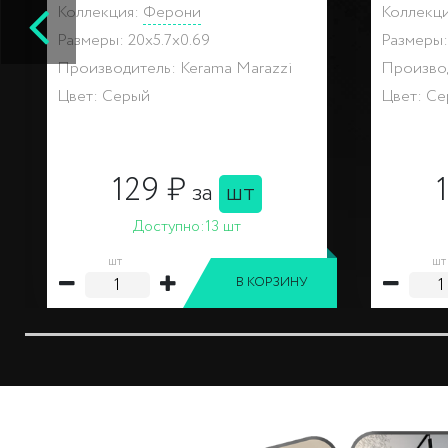
Коллекция:
Ферони
Коллекц
Размеры: 20x5x1.9
Размеры:
Производитель: Kerama Marazzi
Производ
Цвет: Серый
Цвет: С
191 ₽
за
шт
Доступно:
4 шт
шт
шт
В КОРЗИНУ