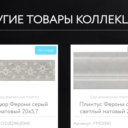
УГИЕ ТОВАРЫ КОЛЛЕК
складе
Снято с производства
На складе
Снято с п
ерамическая плитка
Керамическая плит
тус Ферони серый
Декор Ферони с
матовый 20х10
матовый 20х3
: FMD039
Артикул: OS\B260\8348