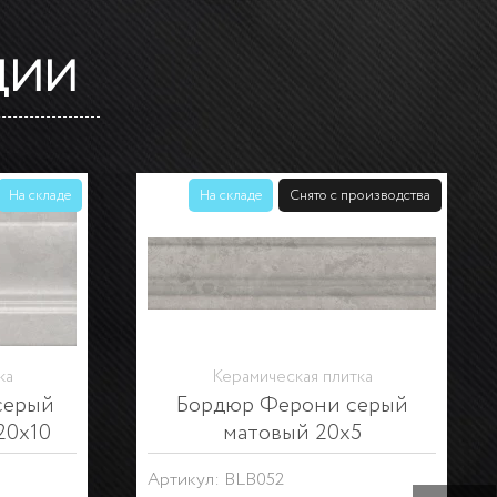
ЦИИ
роизводства
На складе
Снято с производства
ка
Керамическая плитка
ерый
Декор Ферони серый
0
светлый матовый 20х30
Артикул: OS\A260\8349