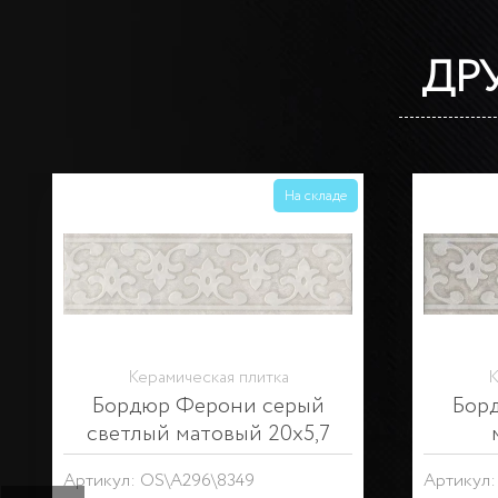
ДР
На складе
Снято с производства
На 
Керамическая плитка
К
Бордюр Ферони серый
Плин
светлый матовый 20х5
Артикул: BLB053
Артикул