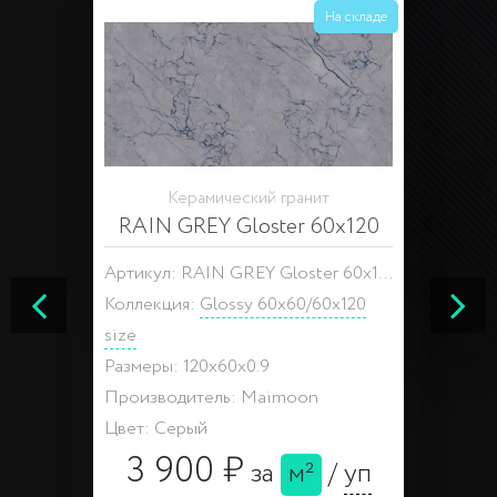
На складе
Керамический гранит
RAIN GREY Gloster 60x120
Артикул: RAIN GREY Gloster 60x120
Коллекция:
Glossy 60x60/60x120
size
Размеры: 120x60x0.9
Производитель: Maimoon
Цвет: Серый
3 900 ₽
за
м²
/
уп