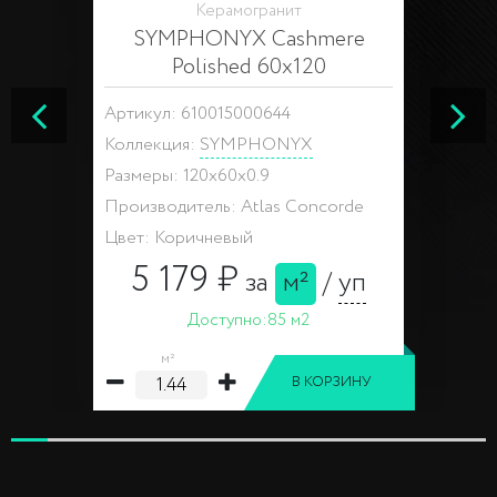
Керамогранит
SYMPHONYX Cashmere
Polished 60x120
Артикул: 610015000644
Коллекция:
SYMPHONYX
Размеры: 120x60x0.9
Производитель: Atlas Concorde
Цвет: Коричневый
5 179 ₽
за
м²
/
уп
Доступно:
85 м2
м²
В КОРЗИНУ