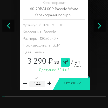
Керамогранит
60120BAL00P Barcelo White
Керамогранит полиро...
Артикул: 60120BAL00P
Коллекция:
Barcelo
Размеры: 120x60x0.7
Производитель: LCM
Цвет: Белый
3 290 ₽
за
м²
/
уп
Доступно:
153.4 м2
м²
В КОРЗИНУ