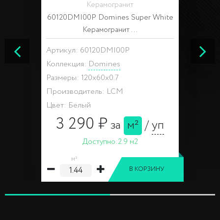
Керамогранит
60120DMI00P Domines Super White
Керамогранит ...
Артикул: 60120DMI00P
Коллекция:
Domines
Размеры: 120x60x0.7
Производитель: LCM
Цвет: Белый
3 290 ₽
за
м²
/
уп
Доступно:
2.9 м2
м²
В КОРЗИНУ