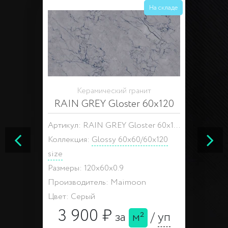
На складе
Керамический гранит
RAIN GREY Gloster 60x120
Артикул: RAIN GREY Gloster 60x120
Коллекция:
Glossy 60x60/60x120
size
Размеры: 120x60x0.9
Производитель: Maimoon
Цвет: Серый
3 900 ₽
за
м²
/
уп