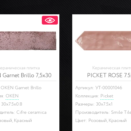
ерамическая плитка
Керамическая плит
Garnet Brillo 7,5x30
PICKET ROSE 7.5
 OKEN Garnet Brillo
Артикул: УТ-00001046
ия:
OKEN
Коллекция:
Picket
 30x7.5x0.8
Размеры: 30x7.5x1
итель: Cifre ceramica
Производитель: Smile Til
зовый, Красный
Цвет: Розовый, Красный