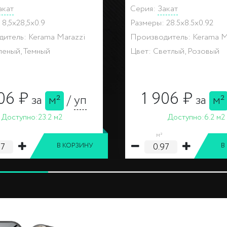
8,5x28,5x0.9
Размеры: 8,5x28,5x0.9
итель: Kerama Marazzi
Производитель: Kerama M
зноцветный
Цвет: Разноцветный
238 ₽
238 ₽
за
шт
за
ш
Доступно:
7 шт
Доступно:
10 шт
шт
В КОРЗИНУ
В