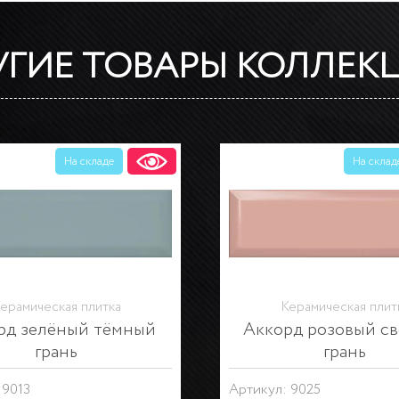
УГИЕ ТОВАРЫ КОЛЛЕК
На складе
ерамическая плитка
Керамическая плит
Декор Закат
Декор Закат
 OS\A06\9010
Артикул: OS\A07\9010
акат
Серия:
Закат