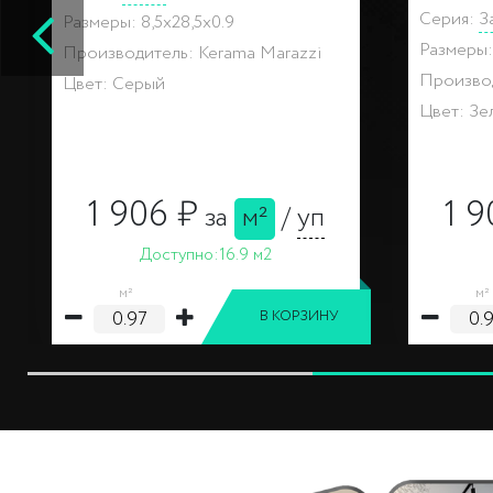
Размеры: 8,5x28,5x0.9
Размеры: 
Производитель: Kerama Marazzi
Производ
Цвет: Светлый, Бежевый
Цвет: Ра
1 768 ₽
за
м²
/
уп
Доступно:
143.2 м2
м²
шт
В КОРЗИНУ