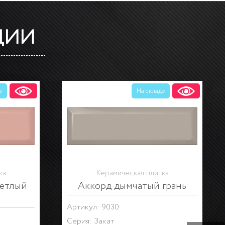
ЦИИ
На складе
На складе
ка
Керамическая плитка
Декор Закат
Артикул: OS\A08\9010
Серия:
Закат