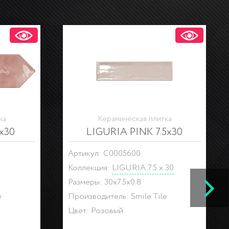
ка
Керамическая плитка
x30
LIGURIA PINK 7.5x30
Артикул: С0005600
Коллекция:
LIGURIA 7.5 x 30
Размеры: 30x7.5x0.8
e
Производитель: Smile Tile
Цвет: Розовый