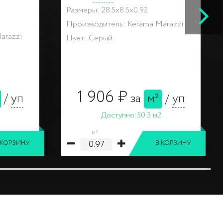
Размеры: 8,5x28,5x0.9
arazzi
Производитель: Kerama Marazzi
Цвет: Разноцветный
238 ₽
т
за
шт
Доступно:
8 шт
шт
 КОРЗИНУ
В КОРЗИНУ