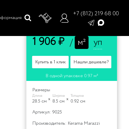
+7 (812) 219 68 00
формация
Цена
1 906 ₽
/
м²
уп
Купить в 1 клик
Нашли дешевле?
В одной упаковке 0.97 м²
Размеры
Длина
Ширина
Толщина
28.5 cм
8.5 cм
0.92 cм
Артикул: 9025
Производитель: Kerama Marazzi