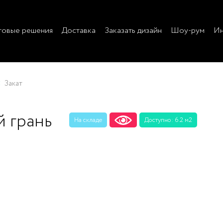
товые решения
Доставка
Заказать дизайн
Шоу-рум
Ин
Закат
 грань
На складе
Доступно: 6.2 м2