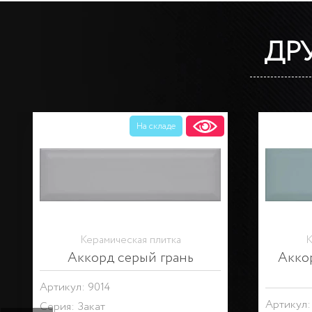
ДР
На складе
Керамическая плитка
К
Аккорд беж светлый грань
Артикул: 9011
Артикул:
Серия:
Закат
Серия:
З