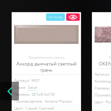
На складе
Керамическая плитка
К
Аккорд дымчатый светлый
OKEN 
грань
Артикул:
Артикул: 9027
Коллекц
Серия:
Закат
Размеры:
Размеры: 28.5x8.5x0.92
Производ
Производитель: Kerama Marazzi
Цвет: Ро
Цвет: Серый, Светлый