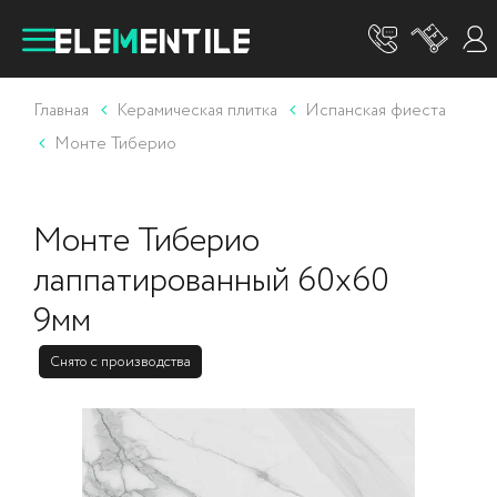
Главная
Керамическая плитка
Испанская фиеста
Монте Тиберио
Монте Тиберио
лаппатированный 60x60
9мм
Снято с производства