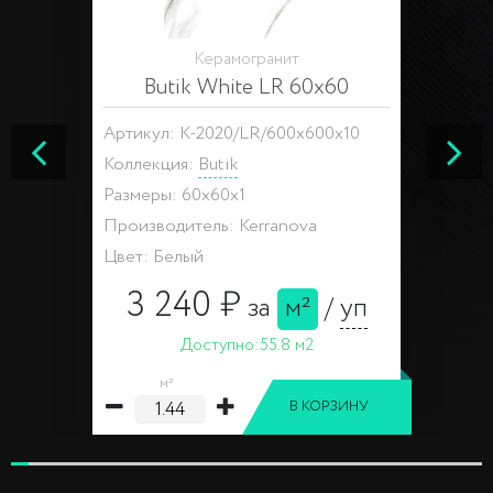
Керамогранит
Butik White LR 60x60
Артикул: K-2020/LR/600x600x10
Коллекция:
Butik
Размеры: 60x60x1
Производитель: Kerranova
Цвет: Белый
3 240 ₽
за
м²
/
уп
Доступно:
55.8 м2
м²
В КОРЗИНУ