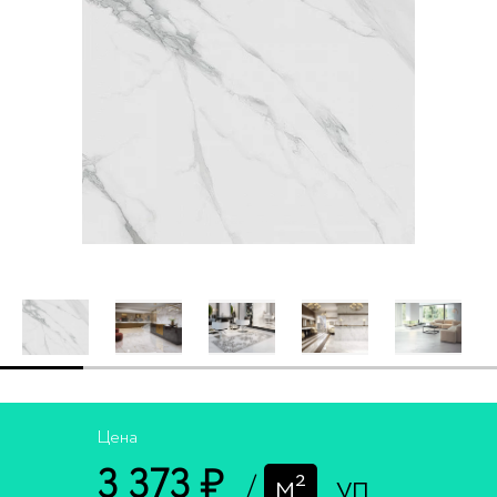
Цена
3 373 ₽
/
м²
уп