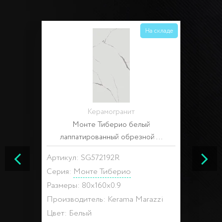
На складе
Керамогранит
Монте Тиберио белый
лаппатированный обрезной ...
Артикул: SG572192R
Серия:
Монте Тиберио
Размеры: 80x160x0.9
Производитель: Kerama Marazzi
Цвет: Белый