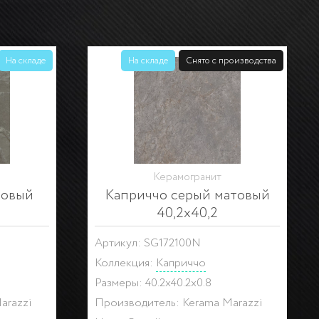
На складе
На складе
Снято с производства
Керамогранит
товый
Каприччо серый матовый
40,2х40,2
Артикул: SG172100N
Коллекция:
Каприччо
Размеры: 40.2x40.2x0.8
arazzi
Производитель: Kerama Marazzi