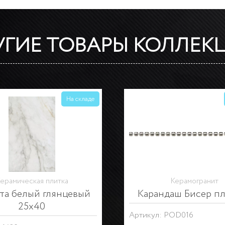
УГИЕ ТОВАРЫ КОЛЛЕК
На складе
Керамогранит
Керамогранит
арандаш Бисер
Вставка Кантата м
озрачный люстр
7,7х7,7