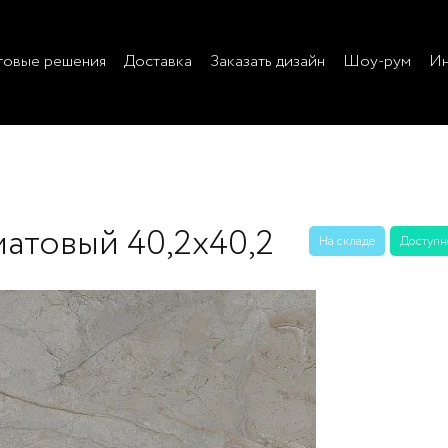
товые решения
Доставка
Заказать дизайн
Шоу-рум
Ин
матовый 40,2х40,2
На складе
Доступно