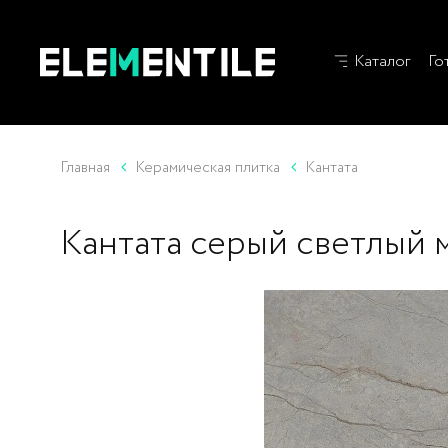
Каталог
Го
Главная
Керамическая плитка
Кантата
Кантата серый светлый 