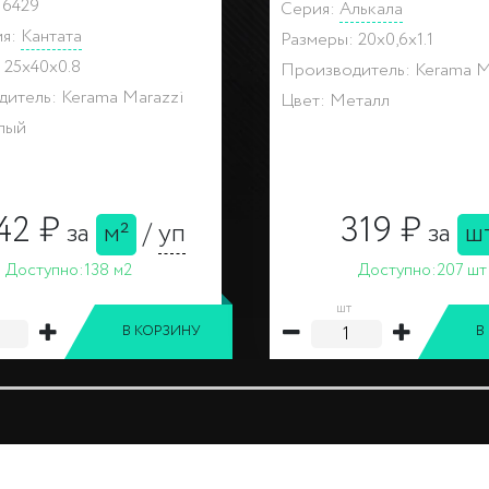
: POD002
Артикул: OS\A307\SG160
ия:
Чудо-озеро
Коллекция:
Кантата
20x0,6x1.1
Размеры: 7.7x7.7x0.8
итель: Kerama Marazzi
Производитель: Kerama M
лый
Цвет: Белый, Серый
170 ₽
138 ₽
за
шт
за
ш
Доступно:
265 шт
Доступно:
59 шт
шт
В КОРЗИНУ
В