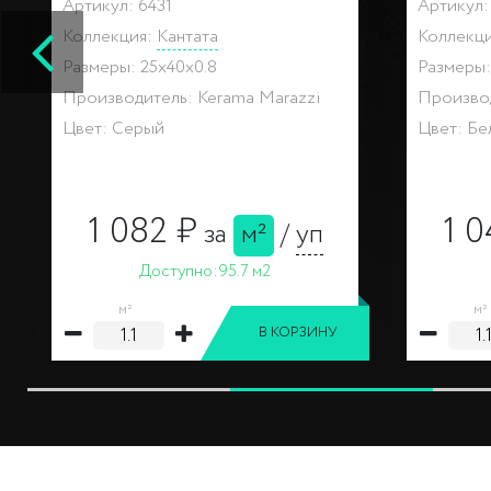
Артикул: 12
Артикул
Серия:
Бордюр-карандаш
Коллекц
Размеры: 25x2x1.2
Размеры: 
Производитель: Kerama Marazzi
Производ
Цвет: Металл
Цвет: Бе
297 ₽
за
шт
Доступно:
47 шт
шт
шт
В КОРЗИНУ