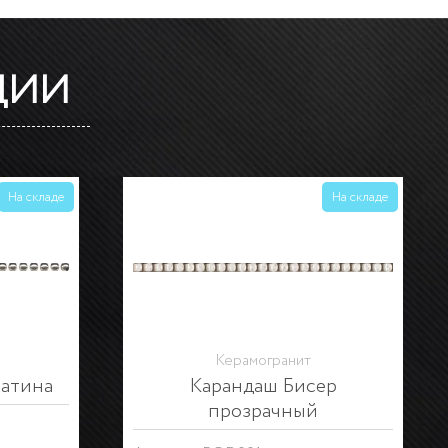
ЦИИ
На складе
На складе
Керамическая плитка
атовый
Бордюр Кантата глянцевый
25х5,4