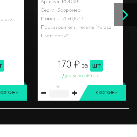
9N
Артикул: OS\A288\6000
Коллекция:
Кантата
Размеры: 25x5.4x0.8
arazzi
Производитель: Kerama Marazzi
Цвет: Белый, Серый
179 ₽
т
за
шт
Доступно:
25 шт
шт
 КОРЗИНУ
В КОРЗИНУ