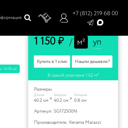
+7 (812) 219 68 00
формация
Цена
1 150 ₽
/
м²
уп
Купить в 1 клик
Нашли дешевле?
: 167.8 м2
В одной упаковке 1.62 м²
Размеры
Длина
Ширина
Толщина
40.2 cм
40.2 cм
0.8 cм
Артикул: SG172500N
Производитель: Kerama Marazzi