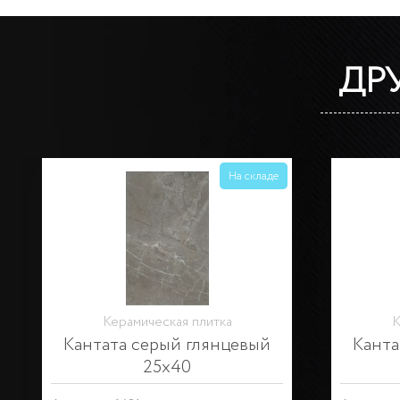
ДР
На складе
Керамическая плитка
Карандаш платина
К
глянцевый 25х2
пр