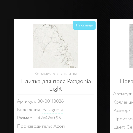
На складе
Керамическая плитка
Плитка для пола Patagonia
Нова
Light
Артикул:
Артикул: 00-00110026
Коллекц
Коллекция:
Patagonia
Размеры:
Размеры: 42x42x0.95
Производ
Производитель: Azori
Цвет: С