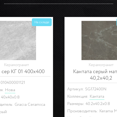
На складе
Керамогранит
Керамогранит
 сер КГ 01 400х400
Кантата серый ма
40,2х40,2
 010400001121
Артикул: SG172400N
ия:
Нова
Коллекция:
Кантата
 40x40x0.8
Размеры: 40.2x40.2x0.8
итель: Gracia Ceramica
Производитель: Kerama M
ерый