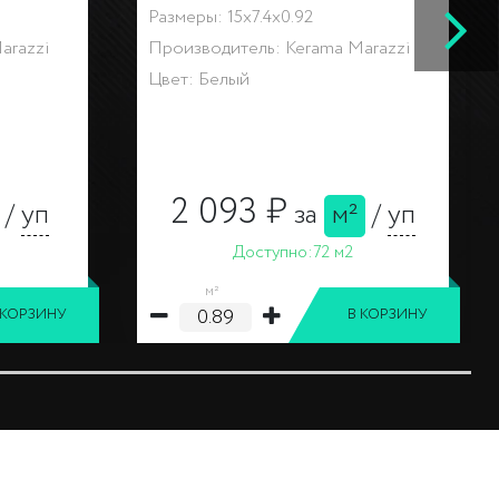
Размеры: 15x7.4x0.92
arazzi
Производитель: Kerama Marazzi
Цвет: Белый
2 093 ₽
/
уп
за
м²
/
уп
Доступно:
72 м2
м²
 КОРЗИНУ
В КОРЗИНУ