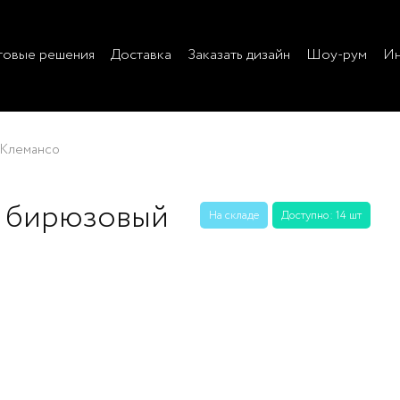
товые решения
Доставка
Заказать дизайн
Шоу-рум
Ин
Клемансо
о бирюзовый
На складе
Доступно: 14 шт