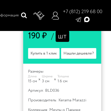
+7 (812) 219 68 00
формация
Цена
190 ₽
/
шт
Купить в 1 клик
Нашли дешевле?
Размеры
Длина
Ширина
Толщина
15 cм
3 cм
1.6 cм
Артикул: BLD036
Производитель: Kerama Marazzi
Коллекция:
Мечты о Париже