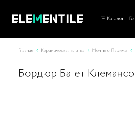
Каталог
Го
Главная
Керамическая плитка
Мечты о Париже
Бордюр Багет Клеманс