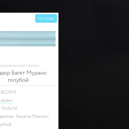
На складе
ерамическая плитка
дюр Багет Мурано
голубой
 BLD019
урано
 15x3x1.6
итель: Kerama Marazzi
лубой