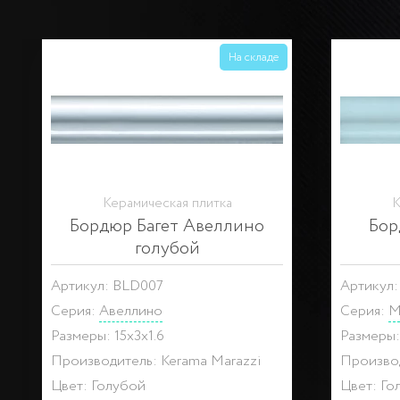
На складе
Керамическая плитка
К
Бордюр Багет Авеллино
Бор
голубой
Артикул: BLD007
Артикул:
Серия:
Авеллино
Серия:
М
Размеры: 15x3x1.6
Размеры:
Производитель: Kerama Marazzi
Производ
Цвет: Голубой
Цвет: Го