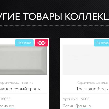
УГИЕ ТОВАРЫ КОЛЛЕК
На складе
На склад
ерамическая плитка
Керамическая плит
мансо серый грань
Граньяно бел
 16053
Артикул: 16000
лемансо
Серия:
Граньяно