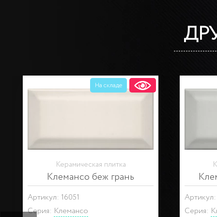
ДР
На складе
Керамическая плитка
К
Клемансо беж грань
Кле
Артикул: 16051
Артикул:
Серия:
Клемансо
Серия:
К