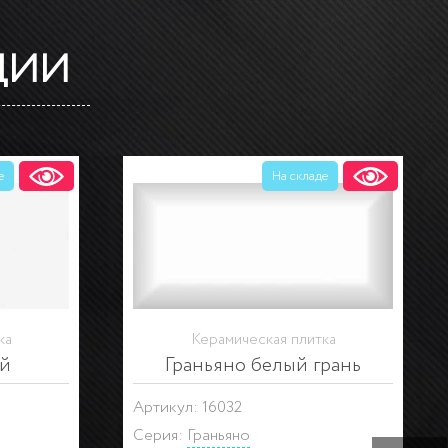
ЦИИ
е
На складе
ка
Керамическая плитка
ый
Граньяно белый грань
Артикул: 16032
Серия:
Граньяно