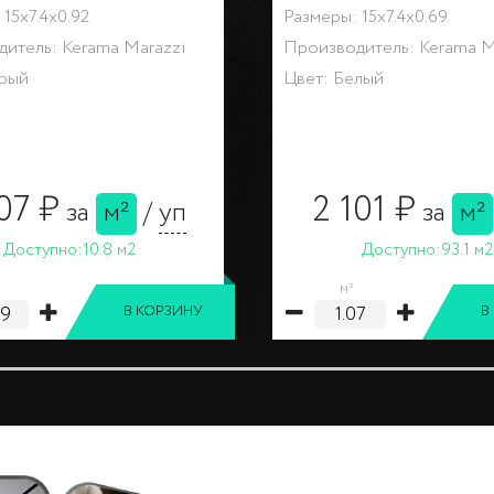
15x7.4x0.92
Размеры: 15x7.4x0.69
итель: Kerama Marazzi
Производитель: Kerama M
ерый
Цвет: Белый
07 ₽
2 101 ₽
за
м²
/
уп
за
м²
Доступно:
10.8 м2
Доступно:
93.1 м2
м²
В КОРЗИНУ
В