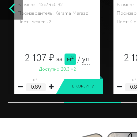
Размеры: 15x7.4x0.92
Размеры: 
Производитель: Kerama Marazzi
Производ
Цвет: Бежевый
Цвет: С
2 107 ₽
2 1
за
м²
/
уп
Доступно:
20.3 м2
м²
м²
В КОРЗИНУ