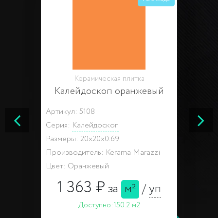
Керамическая плитка
Калейдоскоп оранжевый
Артикул: 5108
Серия:
Калейдоскоп
Размеры: 20x20x0.69
Производитель: Kerama Marazzi
Цвет: Оранжевый
1 363 ₽
за
м²
/
уп
Доступно:
150.2 м2