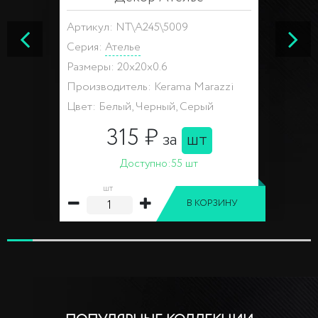
Артикул: NT\A245\5009
Серия:
Ателье
Размеры: 20x20x0.6
Производитель: Kerama Marazzi
Цвет: Белый, Черный, Серый
315 ₽
за
шт
Доступно:
55 шт
шт
В КОРЗИНУ