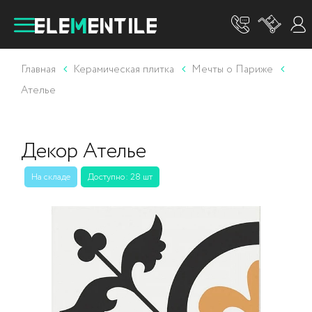
Главная
Керамическая плитка
Мечты о Париже
Ателье
Декор Ателье
На складе
Доступно: 28 шт