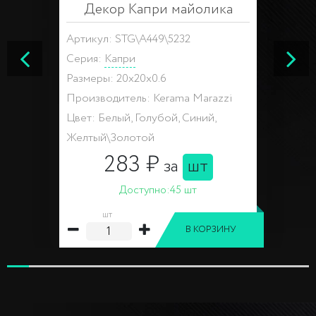
Декор Капри майолика
Артикул: STG\A449\5232
Серия:
Капри
Размеры: 20x20x0.6
Производитель: Kerama Marazzi
Цвет: Белый, Голубой, Синий,
Желтый\Золотой
283 ₽
за
шт
Доступно:
45 шт
шт
В КОРЗИНУ