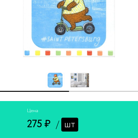
Цена
275 ₽
/
шт