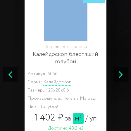
Керамическая плитка
Калейдоскоп блестящий
голубой
Артикул: 5056
Серия:
Калейдоскоп
Размеры: 20x20x0.6
Производитель: Kerama Marazzi
Цвет: Голубой
1 402 ₽
за
м²
/
уп
Доступно:
48.2 м2