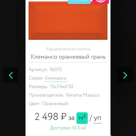
Керамическая плитка
Клемансо оранжевый грань
Артикул: 16075
Серия:
Клемансо
Размеры: 15x7.4x0.92
Производитель: Kerama Marazzi
Цвет: Оранжевый
2 498 ₽
за
м²
/
уп
Доступно:
10.5 м2