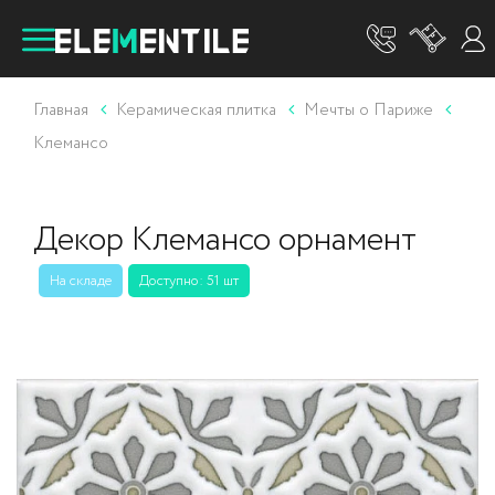
Главная
Керамическая плитка
Мечты о Париже
Клемансо
Декор Клемансо орнамент
На складе
Доступно: 51 шт