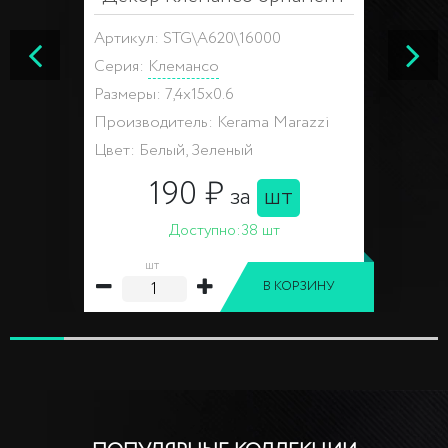
Артикул: STG\A620\16000
Серия:
Клемансо
Размеры: 7,4x15x0.6
Производитель: Kerama Marazzi
Цвет: Белый, Зеленый
190 ₽
за
шт
Доступно:
38 шт
шт
В КОРЗИНУ