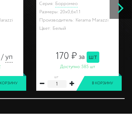
Размеры: 8,5x28,5x0.8
arazzi
Производитель: Kerama Marazzi
Цвет: Разноцветный
302 ₽
т
за
шт
Доступно:
26 шт
шт
 КОРЗИНУ
В КОРЗИНУ