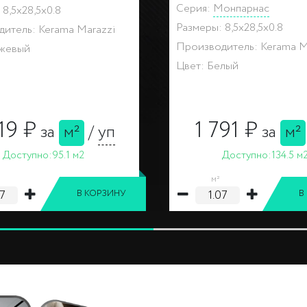
8,5x28,5x0.8
Размеры: 8,5x28,5x0.8
итель: Kerama Marazzi
Производитель: Kerama M
зноцветный
Цвет: Разноцветный
302 ₽
302 ₽
за
шт
за
ш
Доступно:
39 шт
Доступно:
57 шт
шт
В КОРЗИНУ
В