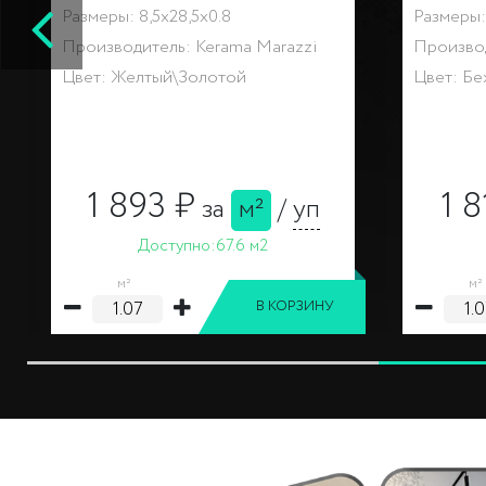
Размеры: 8,5x28,5x0.8
Размеры: 
Производитель: Kerama Marazzi
Производ
Цвет: Разноцветный
Цвет: Ра
302 ₽
за
шт
Доступно:
24 шт
шт
шт
В КОРЗИНУ