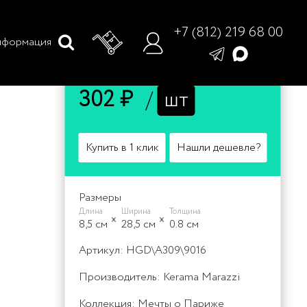
+7 (812) 219 68 00
формация
Цена
302 ₽
/
шт
Купить в 1 клик
Нашли дешевле?
Размеры
Длина
Ширина
Толщина
8,5 cм
28,5 cм
0.8 cм
Артикул: HGD\A309\9016
Производитель: Kerama Marazzi
Коллекция:
Мечты о Париже