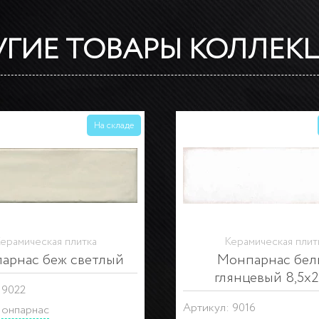
УГИЕ ТОВАРЫ КОЛЛЕК
На складе
ерамическая плитка
Керамическая плит
екор Монпарнас
Декор Монпарн
: HGD\A306\9016
Артикул: HGD\A307\9016
онпарнас
Серия:
Монпарнас