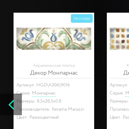
На складе
Керамическая плитка
К
Декор Монпарнас
Д
Артикул: HGD\A305\9016
Артикул
Серия:
Монпарнас
Серия:
М
Размеры: 8,5x28,5x0.8
Размеры: 
Производитель: Kerama Marazzi
Производ
Цвет: Разноцветный
Цвет: Ра