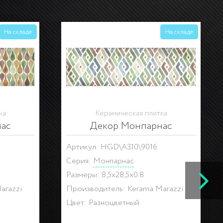
На складе
На складе
ка
Керамическая плитка
ас
Декор Монпарнас
Артикул: HGD\A308\9016
Серия:
Монпарнас
Размеры: 8,5x28,5x0.8
arazzi
Производитель: Kerama Marazzi
Цвет: Разноцветный