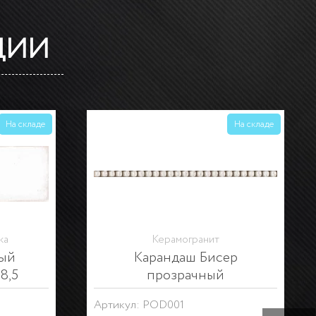
ЦИИ
На складе
На складе
ка
Керамическая плитка
ас
Декор Монпарнас
Артикул: HGD\A308\9016
Серия:
Монпарнас