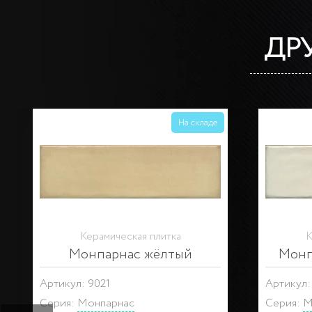
ДР
На складе
Керамическая плитка
К
Декор Монпарнас
Д
Артикул: HGD\A305\9016
Артикул
Серия:
Монпарнас
Серия:
М