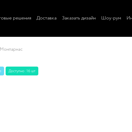
товые решения
Доставка
Заказать дизайн
Шоу-рум
Ин
Монпарнас
е
Доступно: 16 шт