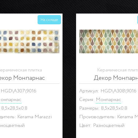
На складе
ерамическая плитка
Керамическая плит
екор Монпарнас
Декор Монпарн
: HGD\A306\9016
Артикул: HGD\A307\9016
онпарнас
Серия:
Монпарнас
8,5x28,5x0.8
Размеры: 8,5x28,5x0.8
итель: Kerama Marazzi
Производитель: Kerama M
зноцветный
Цвет: Разноцветный