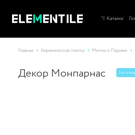
Каталог
Го
Главная
Керамическая плитка
Мечты о Париже
Декор Монпарнас
На склад