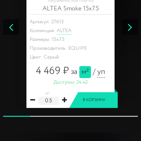
Керамическая плитка
ALTEA Smoke 15x7.5
Артикул: 27613
Коллекция:
ALTEA
Размеры: 15x7.5
Производитель: EQUIPE
Цвет: Серый
4 469 ₽
за
м²
/
уп
Доступно:
24 м2
м²
В КОРЗИНУ