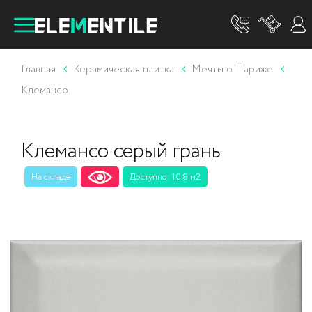
Главная
Керамическая плитка
Мечты о Париже
Клемансо
Клемансо серый грань
На складе
Доступно: 10.8 м2