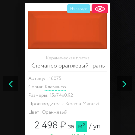
На складе
Керамическая плитка
Клемансо оранжевый грань
Артикул: 16075
Серия:
Клемансо
Размеры: 15x7.4x0.92
Производитель: Kerama Marazzi
Цвет: Оранжевый
2 498 ₽
за
м²
/
уп