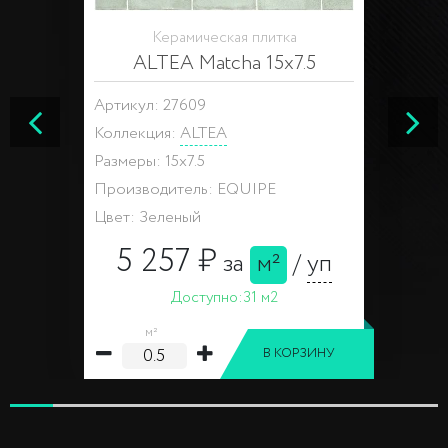
Керамическая плитка
ALTEA Matcha 15x7.5
Артикул: 27609
Коллекция:
ALTEA
Размеры: 15x7.5
Производитель: EQUIPE
Цвет: Зеленый
5 257 ₽
за
м²
/
уп
Доступно:
31 м2
м²
В КОРЗИНУ