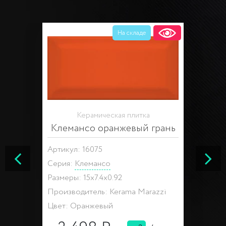
На складе
Керамическая плитка
Клемансо оранжевый грань
Артикул: 16075
Серия:
Клемансо
Размеры: 15x7.4x0.92
Производитель: Kerama Marazzi
Цвет: Оранжевый