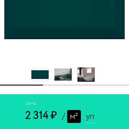
Цена
2 314 ₽
/
м²
уп