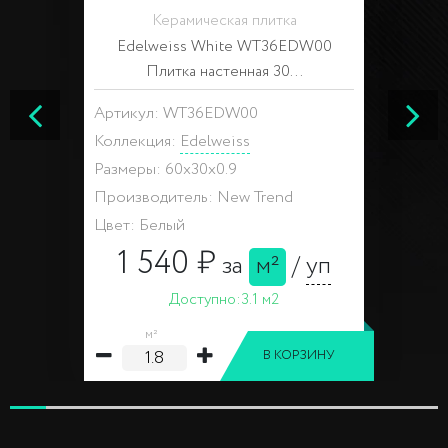
Керамическая плитка
Edelweiss White WT36EDW00
Плитка настенная 30...
Артикул: WT36EDW00
Коллекция:
Edelweiss
Размеры: 60x30x0.9
Производитель: New Trend
Цвет: Белый
1 540 ₽
за
м²
/
уп
Доступно:
3.1 м2
м²
В КОРЗИНУ