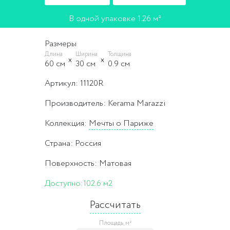
В одной упаковке 1.26 м²
Размеры
Длина
Ширина
Толщина
60 cм
30 cм
0.9 cм
Артикул: 11120R
Производитель: Kerama Marazzi
Коллекция:
Мечты о Париже
Страна: Россия
Поверхность: Матовая
Доступно:
102.6 м2
Рассчитать
Площадь, м²