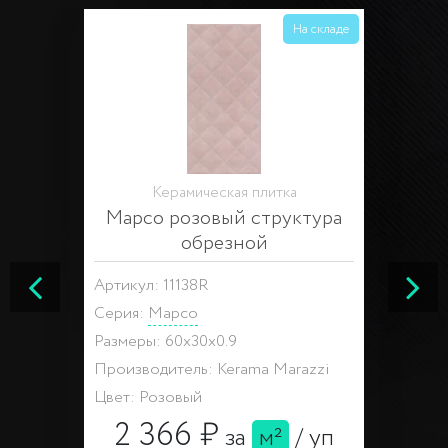
На складе
Керамическая плитка
Марсо розовый структура
обрезной
Артикул: 11138R
Серия:
Марсо
Размеры: 60x30x0.9
Производитель: Kerama Marazzi
Цвет: Розовый
2 366 ₽
за
м²
/
уп