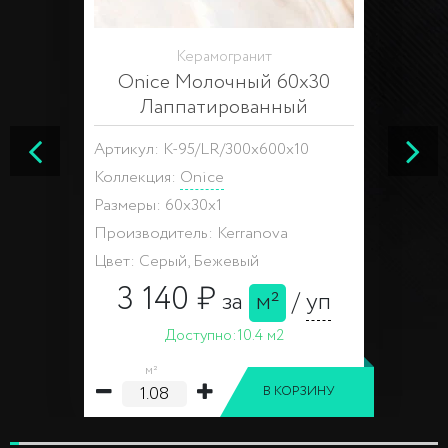
Керамогранит
Onice Молочный 60x30
Лаппатированный
Артикул: K-95/LR/300x600x10
Коллекция:
Onice
Размеры: 60x30x1
Производитель: Kerranova
Цвет: Серый, Бежевый
3 140 ₽
за
м²
/
уп
Доступно:
10.4 м2
м²
В КОРЗИНУ