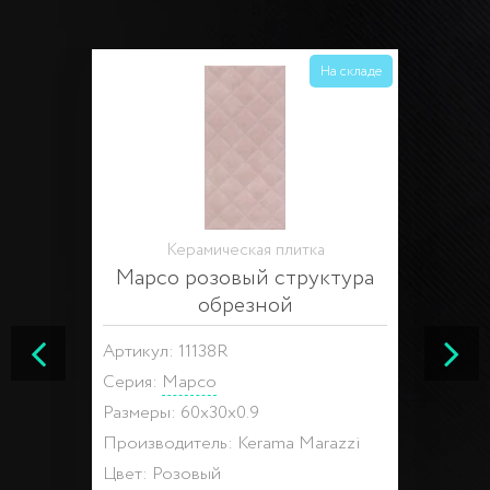
На складе
Керамическая плитка
Марсо розовый структура
обрезной
Артикул: 11138R
Серия:
Марсо
Размеры: 60x30x0.9
Производитель: Kerama Marazzi
Цвет: Розовый