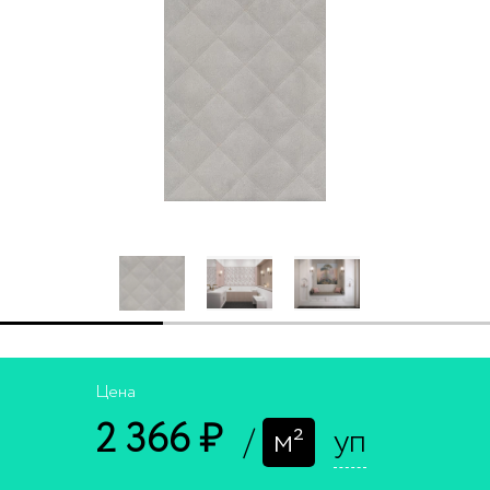
Цена
2 366 ₽
/
м²
уп