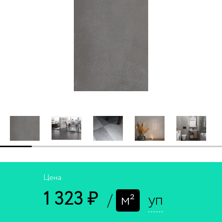
Цена
1 323 ₽
/
м²
уп