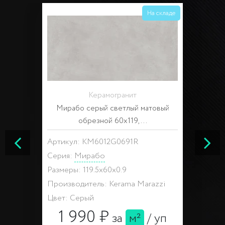
На складе
Керамогранит
Мирабо серый светлый матовый
обрезной 60x119,...
Артикул: KM6012G0691R
Серия:
Мирабо
Размеры: 119.5x60x0.9
Производитель: Kerama Marazzi
Цвет: Серый
1 990 ₽
за
м²
/
уп