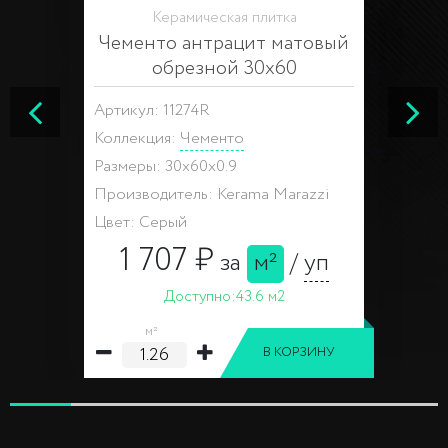
Керамическая плитка
Чементо антрацит матовый
обрезной 30х60
Артикул: 11274R
Коллекция:
Чементо
Размеры: 30x60x0.9
Производитель: Kerama Marazzi
Цвет: Серый
1 707 ₽
за
м²
/
уп
Доступно:
43.6 м2
м²
В КОРЗИНУ