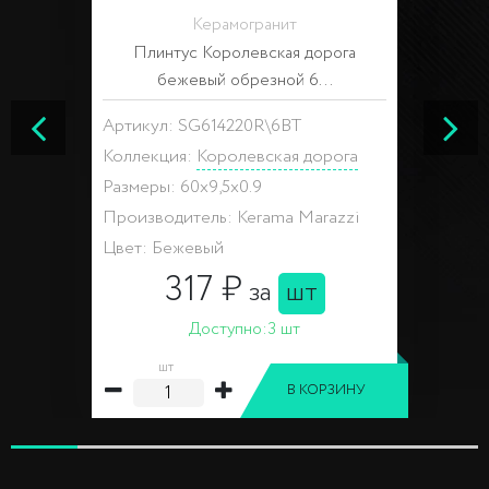
Керамогранит
Плинтус Королевская дорога
бежевый обрезной 6...
Артикул: SG614220R\6BT
Коллекция:
Королевская дорога
Размеры: 60x9,5x0.9
Производитель: Kerama Marazzi
Цвет: Бежевый
317 ₽
за
шт
Доступно:
3 шт
шт
В КОРЗИНУ