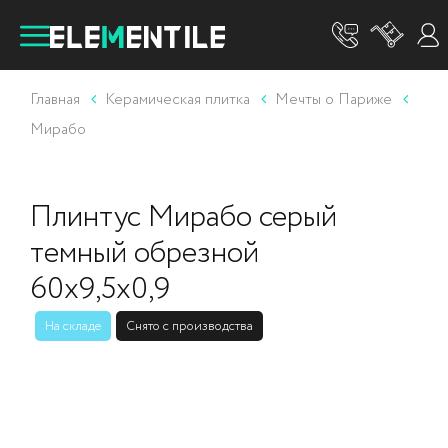
Главная
Керамическая плитка
Мечты о Париже
Мирабо
Плинтус Мирабо серый
темный обрезной
60x9,5x0,9
На складе
Снято с производства