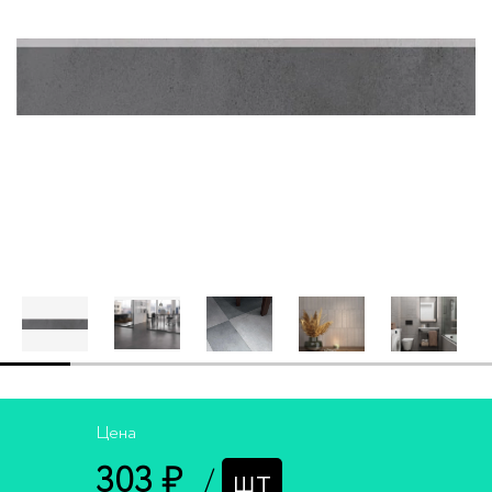
Цена
303 ₽
/
шт