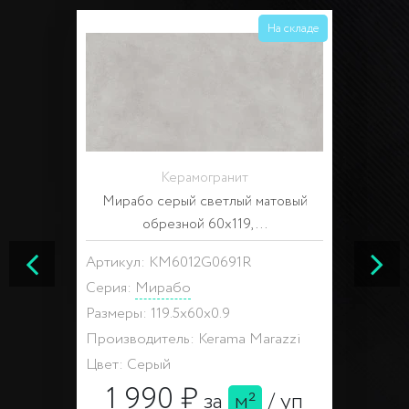
На складе
Керамогранит
Мирабо серый светлый матовый
обрезной 60x119,...
Артикул: KM6012G0691R
Серия:
Мирабо
Размеры: 119.5x60x0.9
Производитель: Kerama Marazzi
Цвет: Серый
1 990 ₽
за
м²
/
уп