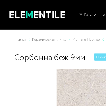
Каталог
Го
Главная
Керамическая плитка
Мечты о Париже
Сорбонна беж 9мм
На скл