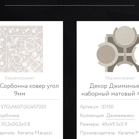
На складе
Керамогранит
Керамогранит
ор Сорбонна ковер
Декор Сорбонна ко
центр 9мм
Артикул: STG\A608\SG45
 STG\A606\SG457020
Серия:
Сорбонна
орбонна
Размеры: 50,2x50,2x0.8
 50,2x50,2x0.8
Производитель: Kerama M
итель: Kerama Marazzi
Цвет: Бежевый