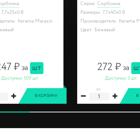
орбонна
Серия:
Сорбонна
25x15x1.5
Размеры: 40x25x0.8
итель: Kerama Marazzi
Производитель: Kerama M
ежевый
Цвет: Бежевый
483 ₽
504 ₽
за
шт
за
ш
Доступно:
28 шт
Доступно:
80 шт
шт
В КОРЗИНУ
В