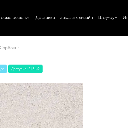
товые решения
Доставка
Заказать дизайн
Шоу-рум
Ин
Сорбонна
аде
Доступно: 31.5 м2