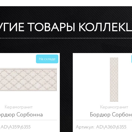
УГИЕ ТОВАРЫ КОЛЛЕК
На складе
Керамогранит
Керамогранит
тус Сорбонна беж
Декор Сорбонна на
: FMB015
Артикул: ID90