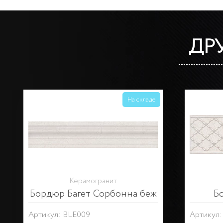
ДР
На складе
Керамогранит
Декор Сорбонна
Плин
Артикул: STG\A596\6355
Артикул