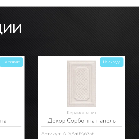
ЦИИ
На складе
На складе
Керамогранит
борный
Декор Сорбонна мозаичный
Артикул: MM6358