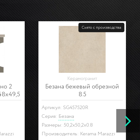
Керамогранит
вер 9мм
Декор Сорбонна ковер угол
9мм
7020
Артикул: STG\A607\SG457020
Серия:
Сорбонна
Размеры: 50,2x50,2x0.8
arazzi
Производитель: Kerama Marazzi