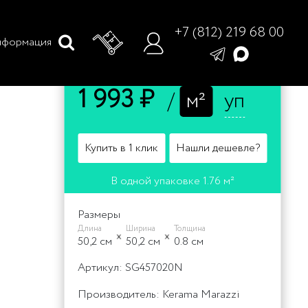
+7 (812) 219 68 00
формация
Цена
1 993 ₽
/
м²
уп
Купить в 1 клик
Нашли дешевле?
В одной упаковке 1.76 м²
Размеры
Длина
Ширина
Толщина
50,2 cм
50,2 cм
0.8 cм
Артикул: SG457020N
Производитель: Kerama Marazzi