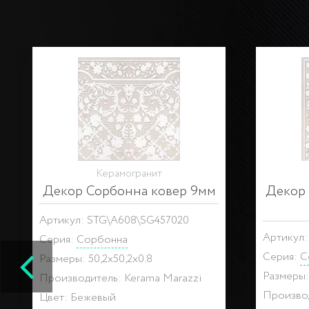
На складе
Керамогранит
Геркуланум беж 9мм
Дек
Артикул: SG455520N
Артикул:
Коллекция:
Геркуланум
Серия:
С
Размеры: 50.2x50.2x0.85
Размеры:
Производитель: Kerama Marazzi
Производ
Цвет: Бежевый