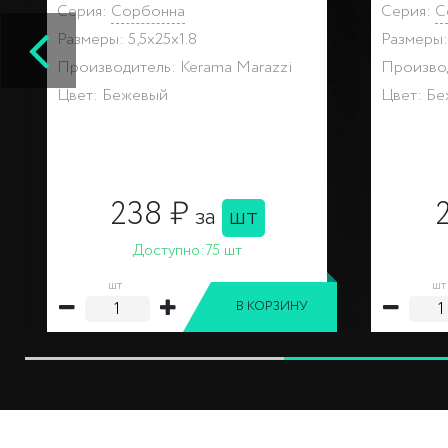
Серия:
Сорбонна
Серия:
С
Размеры: 40x25x0.8
Размеры: 
Производитель: Kerama Marazzi
Производ
Цвет: Бежевый
Цвет: Б
462 ₽
за
шт
Доступно:
103 шт
шт
шт
В КОРЗИНУ