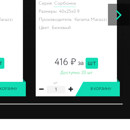
Серия:
Сорбонна
Размеры: 40x25x0.8
arazzi
Производитель: Kerama Marazzi
Цвет: Бежевый
833 ₽
т
за
шт
Доступно:
18 шт
шт
 КОРЗИНУ
В КОРЗИНУ