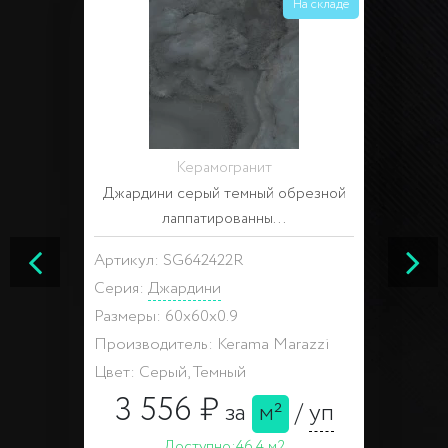
На складе
Керамогранит
Джардини серый темный обрезной
лаппатированны...
Артикул: SG642422R
Серия:
Джардини
Размеры: 60x60x0.9
Производитель: Kerama Marazzi
Цвет: Серый, Темный
3 556 ₽
за
м²
/
уп
Доступно:
46.4 м2