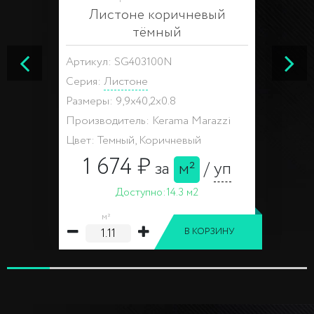
Листоне коричневый
тёмный
Артикул: SG403100N
Серия:
Листоне
Размеры: 9,9x40,2x0.8
Производитель: Kerama Marazzi
Цвет: Темный, Коричневый
1 674 ₽
за
м²
/
уп
Доступно:
14.3 м2
м²
В КОРЗИНУ