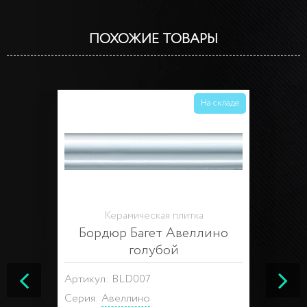
ПОХОЖИЕ ТОВАРЫ
На складе
Керамическая плитка
Бордюр Багет Авеллино
голубой
Артикул: BLD007
Серия:
Авеллино