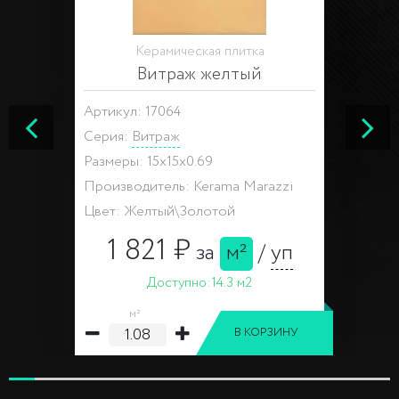
Керамическая плитка
Витраж желтый
Артикул: 17064
Серия:
Витраж
Размеры: 15x15x0.69
Производитель: Kerama Marazzi
Цвет: Желтый\Золотой
1 821 ₽
за
м²
/
уп
Доступно:
14.3 м2
м²
В КОРЗИНУ