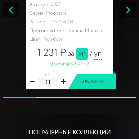
Артикул: 6327
Серия:
Фоскари
Размеры: 40x25x0.8
Производитель: Kerama Marazzi
Цвет: Голубой
1 231 ₽
за
м²
/
уп
Доступно:
454.1 м2
м²
В КОРЗИНУ
ПОПУЛЯРНЫЕ КОЛЛЕКЦИИ