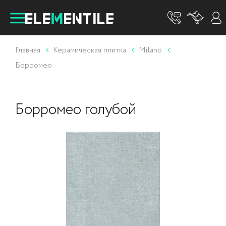
Главная
Керамическая плитка
Milano
Борромео
Борромео голубой