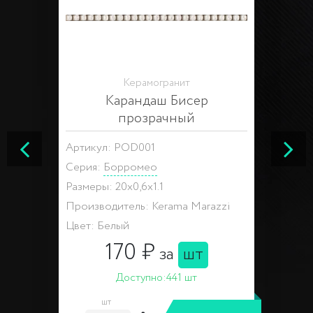
Керамогранит
Карандаш Бисер
прозрачный
Артикул: POD001
Серия:
Борромео
Размеры: 20x0,6x1.1
Производитель: Kerama Marazzi
Цвет: Белый
170 ₽
за
шт
Доступно:
441 шт
шт