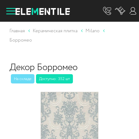
Главная
Керамическая плитка
Milano
Борромео
Декор Борромео
На складе
Доступно: 352 шт