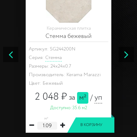
Керамическая плитка
Стемма бежевый
Артикул: SG244200N
Серия:
Стемма
Размеры: 24x24x0.7
Производитель: Kerama Marazzi
Цвет: Бежевый
2 048 ₽
за
м²
/
уп
Доступно:
35.6 м2
м²
В КОРЗИНУ