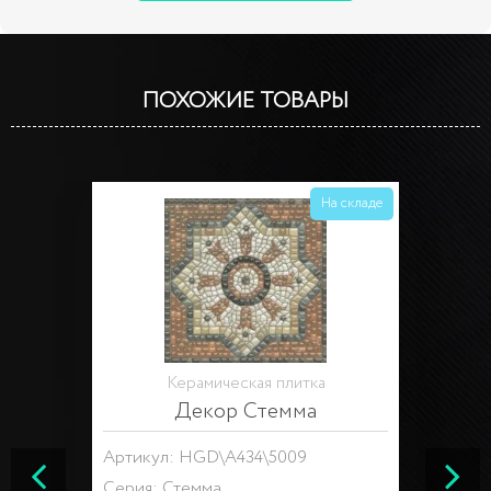
ПОХОЖИЕ ТОВАРЫ
На складе
Керамическая плитка
Декор Стемма
Артикул: HGD\A434\5009
Серия:
Стемма