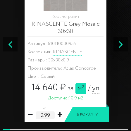
Керамогранит
RINASCENTE Grey Mosaic
30x30
Артикул: 610110000954
Коллекция:
RINASCENTE
Размеры: 30x30x0.9
Производитель: Atlas Concorde
Цвет: Серый
14 640 ₽
за
м²
/
уп
Доступно:
10.9 м2
м²
В КОРЗИНУ