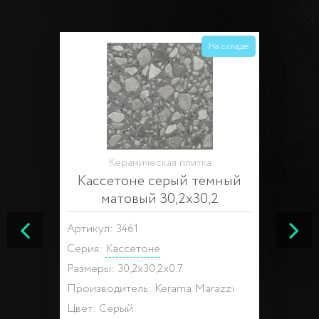
На складе
Керамическая плитка
Кассетоне серый темный
матовый 30,2х30,2
Артикул: 3461
Серия:
Кассетоне
Размеры: 30,2x30,2x0.7
Производитель: Kerama Marazzi
Цвет: Серый