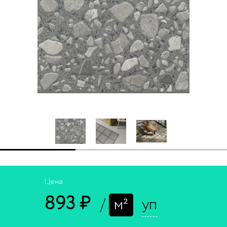
Цена
893 ₽
/
м²
уп