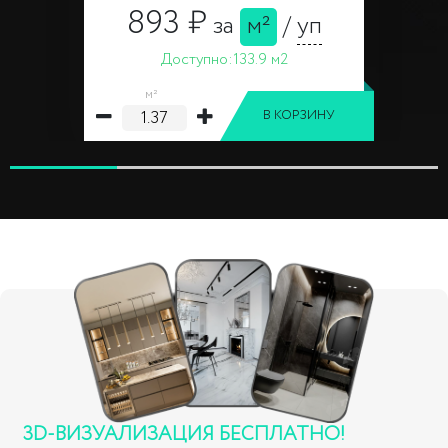
893 ₽
за
м²
/
уп
Доступно:
133.9 м2
м²
В КОРЗИНУ
3D-ВИЗУАЛИЗАЦИЯ БЕСПЛАТНО!