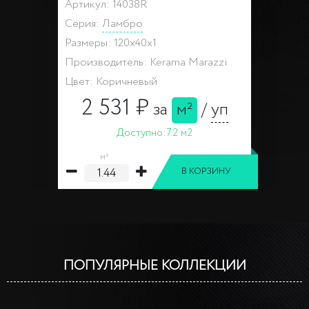
Артикул: 14038R
Серия:
Ламбро
Размеры: 120x40x1
Производитель: Kerama Marazzi
Цвет: Коричневый
2 531 ₽
за
м²
/
уп
Доступно:
7.2 м2
м²
В КОРЗИНУ
ПОПУЛЯРНЫЕ КОЛЛЕКЦИИ