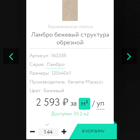
Керамическая плитка
Ламбро бежевый структура
обрезной
Артикул: 14033R
Серия:
Ламбро
Размеры: 120x40x1
Производитель: Kerama Marazzi
Цвет: Бежевый
2 593 ₽
за
м²
/
уп
Доступно:
55.2 м2
м²
В КОРЗИНУ