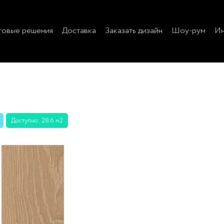
товые решения
Доставка
Заказать дизайн
Шоу-рум
Ин
Доступно: 28.6 м2