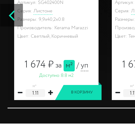
Артику
Серия:
Листоне
Серия:
Размеры: 9,9x40,2x0.8
Размеры
Производитель: Kerama Marazzi
Произво
Цвет: Бежевый
Цвет: С
1 674 ₽
1 
за
м²
/
уп
Доступно:
28.6 м2
м²
м
В КОРЗИНУ