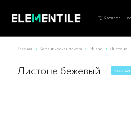
Каталог
Го
Главная
Керамическая плитка
Milano
Листоне
Листоне бежевый
На складе