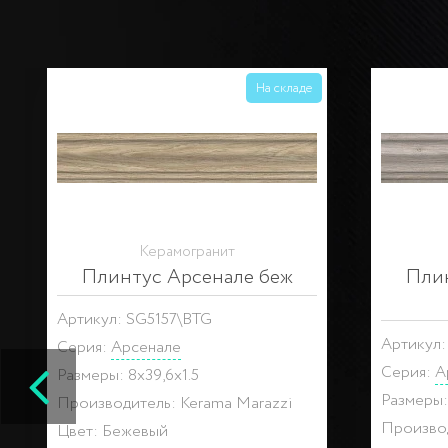
На складе
Керамогранит
Керамограни
линтус Про Вуд беж
Плинтус Фрега
темный
Артикул: SG7013\BTG
л: DL5101\BTG
Коллекция:
Фрегат
:
Про Вуд
Размеры: 8x39,8x1.5
ы: 8x39,6x1.5
Производитель: Kerama
одитель: Kerama Marazzi
Цвет: Бежевый