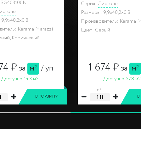
л: SG402400N
Артикул: SG403100N
Листоне
Серия:
Листоне
: 9,9x40,2x0.8
Размеры: 9,9x40,2x0.8
дитель: Kerama Marazzi
Производитель: Kerama 
ветлый, Коричневый
Цвет: Темный, Коричнев
674 ₽
1 674 ₽
за
м²
/
уп
за
м
Доступно:
8.8 м2
Доступно:
14.3 м
²
м²
В КОРЗИНУ