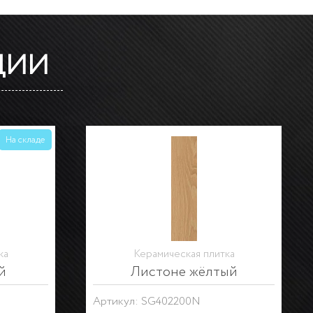
ЦИИ
На складе
На складе
тка
Керамическая плитка
невый
Листоне серый
Артикул: SG402300N