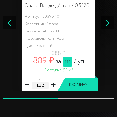
Элара Верде д/стен 40.5*20.1
Артикул: 503961101
Коллекция:
Элара
Размеры: 40.5x20.1
Производитель: Azori
Цвет: Зеленый
988 ₽
889 ₽
за
м²
/
уп
Доступно:
90 м2
м²
В КОРЗИНУ