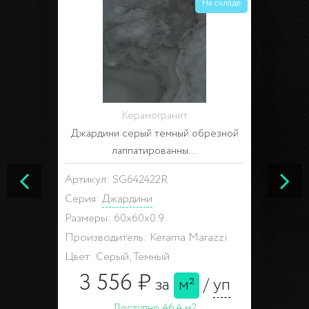
На складе
Керамогранит
Джардини серый темный обрезной
лаппатированны...
Артикул: SG642422R
Серия:
Джардини
Размеры: 60x60x0.9
Производитель: Kerama Marazzi
Цвет: Серый, Темный
3 556 ₽
за
м²
/
уп
Доступно:
46.4 м2