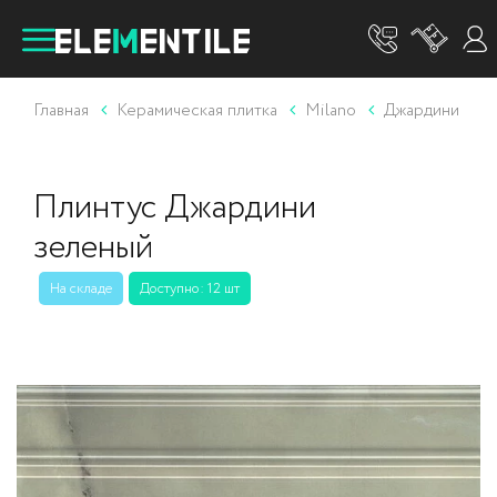
Главная
Керамическая плитка
Milano
Джардини
Плинтус Джардини
зеленый
На складе
Доступно: 12 шт