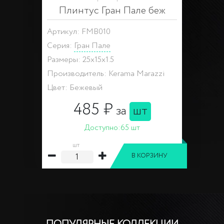
Плинтус Гран Пале беж
Артикул: FMB010
Серия:
Гран Пале
Размеры: 25x15x1.5
Производитель: Kerama Marazzi
Цвет: Бежевый
485 ₽
за
шт
Доступно:
65 шт
шт
В КОРЗИНУ