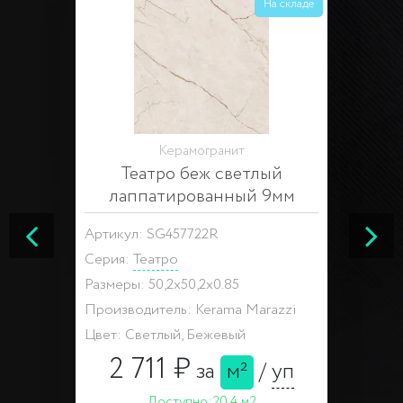
На складе
Керамогранит
Театро беж светлый
лаппатированный 9мм
Артикул: SG457722R
Серия:
Театро
Размеры: 50,2x50,2x0.85
Производитель: Kerama Marazzi
Цвет: Светлый, Бежевый
2 711 ₽
за
м²
/
уп
Доступно:
20.4 м2