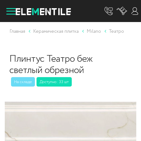
Главная
Керамическая плитка
Milano
Театро
Плинтус Театро беж
светлый обрезной
На складе
Доступно: 33 шт