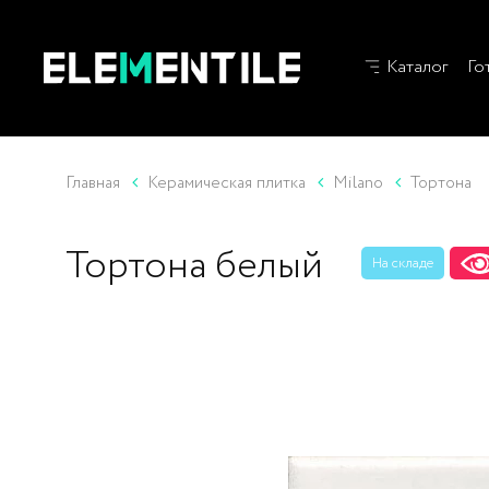
Каталог
Го
Главная
Керамическая плитка
Milano
Тортона
Тортона белый
На складе