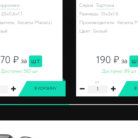
ортона
Серия:
Тортона
 15x3x1.6
Размеры: 15x3x1.6
итель: Kerama Marazzi
Производитель: Kerama M
етлый, Розовый
Цвет: Серый
190 ₽
190 ₽
за
шт
за
ш
Доступно:
19 шт
Доступно:
16 шт
шт
В КОРЗИНУ
В