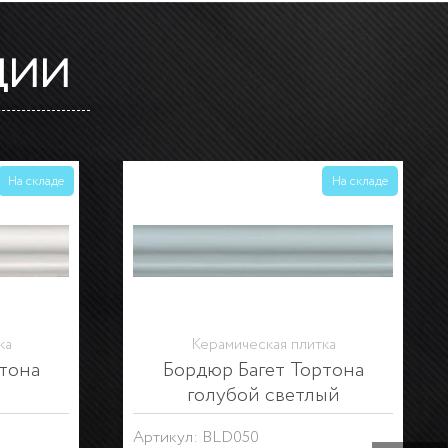
ЦИИ
На складе
На складе
ка
Керамогранит
тона
Карандаш Бисер золото
Артикул: POD015
Коллекция:
Тракай