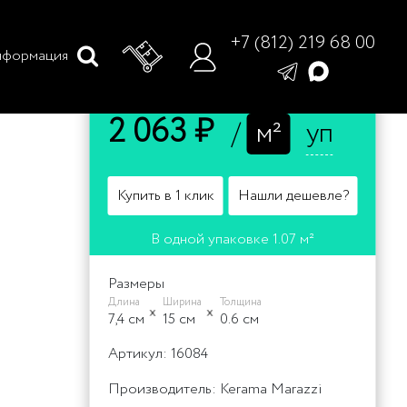
+7 (812) 219 68 00
формация
Цена
2 063 ₽
/
м²
уп
Купить в 1 клик
Нашли дешевле?
В одной упаковке 1.07 м²
Размеры
Длина
Ширина
Толщина
7,4 cм
15 cм
0.6 cм
Артикул: 16084
Производитель: Kerama Marazzi