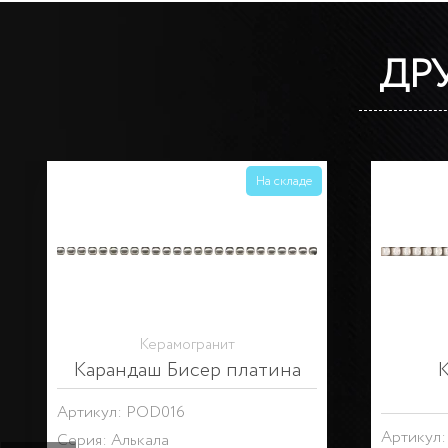
ДР
На складе
Керамическая плитка
К
Бордюр Багет Тортона
Бор
зеленый светлый
р
Артикул: BLD049
Артикул: