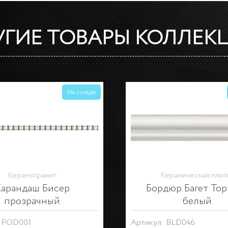
УГИЕ ТОВАРЫ КОЛЛЕК
На складе
ерамическая плитка
Керамическая плит
дюр Багет Тортона
Бордюр Багет Тор
озовый светлый
серый
 BLD047
Артикул: BLD051