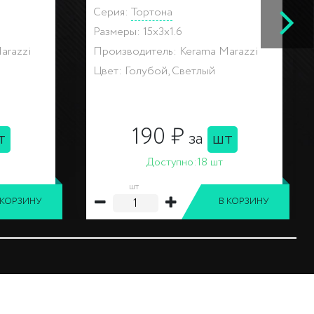
Размеры: 20x0,6x1.1
Производитель: Kerama Marazzi
arazzi
Цвет: Желтый\Золотой
231 ₽
т
за
шт
Доступно:
107 шт
шт
 КОРЗИНУ
В КОРЗИНУ