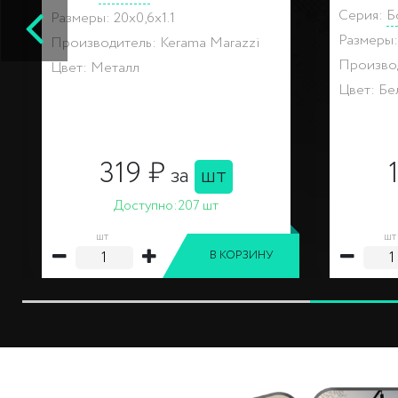
Серия:
Тортона
Серия:
Т
Размеры: 15x3x1.6
Размеры:
Производитель: Kerama Marazzi
Производ
Цвет: Зеленый, Светлый
Цвет: Св
190 ₽
за
шт
Доступно:
31 шт
шт
шт
В КОРЗИНУ