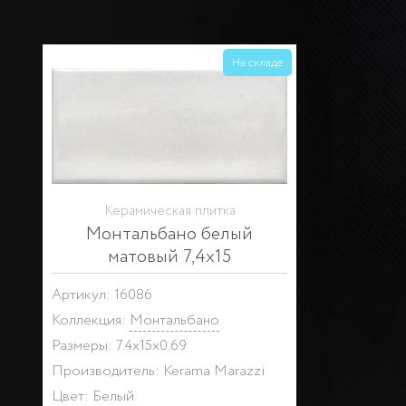
На складе
Керамическая плитка
Монтальбано белый
матовый 7,4х15
Артикул: 16086
Коллекция:
Монтальбано
Размеры: 7.4x15x0.69
Производитель: Kerama Marazzi
Цвет: Белый