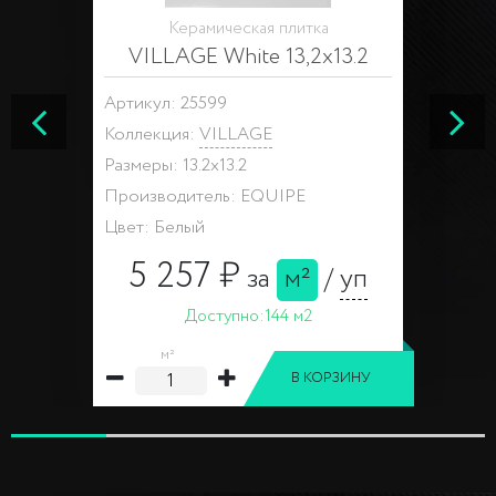
Керамическая плитка
VILLAGE White 13,2x13.2
Артикул: 25599
Коллекция:
VILLAGE
Размеры: 13.2x13.2
Производитель: EQUIPE
Цвет: Белый
5 257 ₽
за
м²
/
уп
Доступно:
144 м2
м²
В КОРЗИНУ