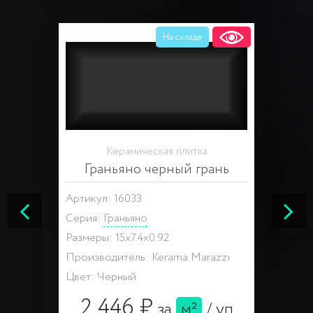
На складе
Керамическая плитка
Граньяно черный грань
Артикул: 16033
Серия:
Граньяно
Размеры: 15x7.4x0.92
Производитель: Kerama Marazzi
Цвет: Черный
2 446 ₽
за
м²
/
уп