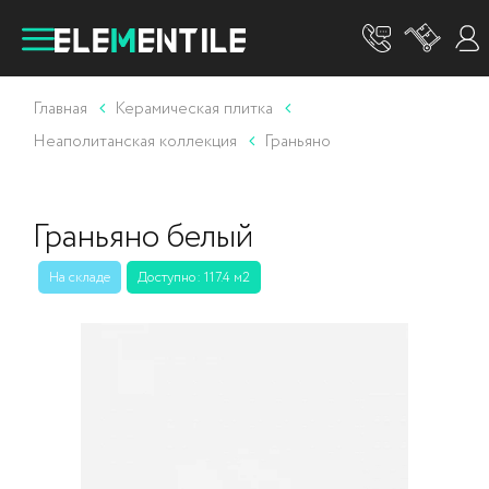
Главная
Керамическая плитка
Неаполитанская коллекция
Граньяно
Граньяно белый
На складе
Доступно: 117.4 м2