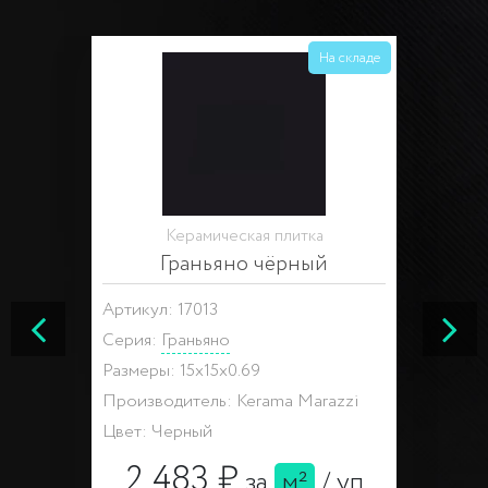
На складе
Керамическая плитка
Граньяно чёрный
Артикул: 17013
Серия:
Граньяно
Размеры: 15x15x0.69
Производитель: Kerama Marazzi
Цвет: Черный
2 483 ₽
за
м²
/
уп