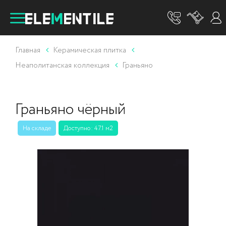
Главная
Керамическая плитка
Неаполитанская коллекция
Граньяно
Граньяно чёрный
На складе
Доступно: 47.1 м2