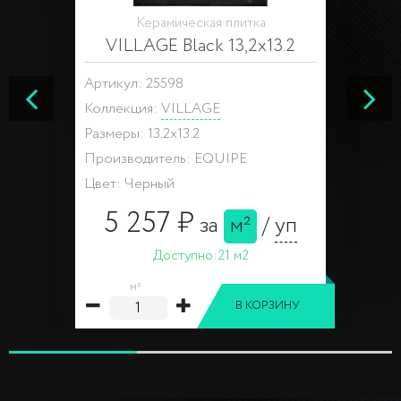
Керамическая плитка
VILLAGE Black 13,2x13.2
Артикул: 25598
Коллекция:
VILLAGE
Размеры: 13.2x13.2
Производитель: EQUIPE
Цвет: Черный
5 257 ₽
за
м²
/
уп
Доступно:
21 м2
м²
В КОРЗИНУ