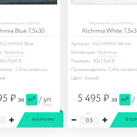
рамическая плитка
Керамическая плитка
himia Blue 7,5x30
Alchimia White 7,5x
 ALCHIMIA Blue
Артикул: ALCHIMIA White
я:
Alchimia
Коллекция:
Alchimia
30x7.5x0.8
Размеры: 30x7.5x0.8
тель: Cifre ceramica
Производитель: Cifre cerami
ний
Цвет: Белый
95 ₽
5 495 ₽
за
м²
/
уп
за
м²
/
м²
В КОРЗИНУ
В КО