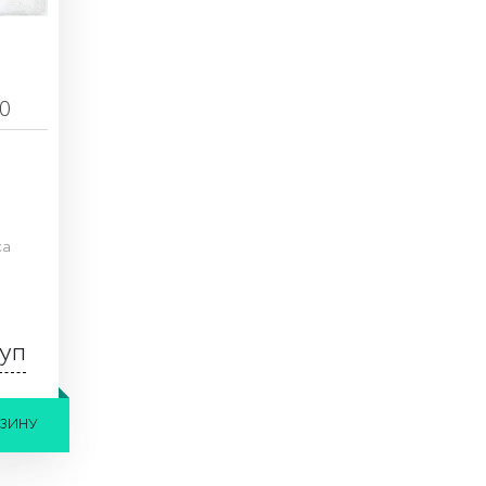
30
ca
уп
РЗИНУ