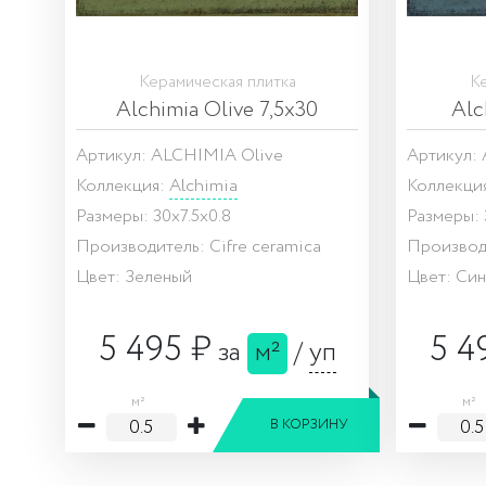
Керамическая плитка
Ке
Alchimia Olive 7,5x30
Alc
Артикул: ALCHIMIA Olive
Артикул:
Коллекция:
Alchimia
Коллекци
Размеры: 30x7.5x0.8
Размеры: 
Производитель: Cifre ceramica
Производи
Цвет: Зеленый
Цвет: Си
5 495 ₽
5 4
за
м²
/
уп
м²
м²
В КОРЗИНУ