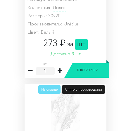
Коллекция:
Лилит
Размеры: 30x20
Производитель: Unitile
Цвет: Белый
273 ₽
за
шт
Доступно:
9 шт
шт
В КОРЗИНУ
На складе
Снято с производства