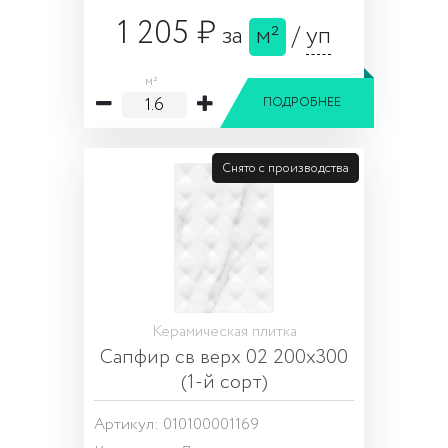
1 205 ₽
за
м²
/
уп
м²
ПОДРОБНЕЕ
Снято с производства
Керамическая плитка
Сапфир св верх 02 200х300
(1-й сорт)
Артикул: 010100001169