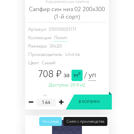
Керамическая плитка
Сапфир син низ 02 200х300
(1-й сорт)
Артикул: 010100001171
Коллекция:
Лилит
Размеры: 30x20
Производитель: Unitile
Цвет: Синий
708 ₽
за
м²
/
уп
Доступно:
20.9 м2
м²
В КОРЗИНУ
На складе
Снято с производства