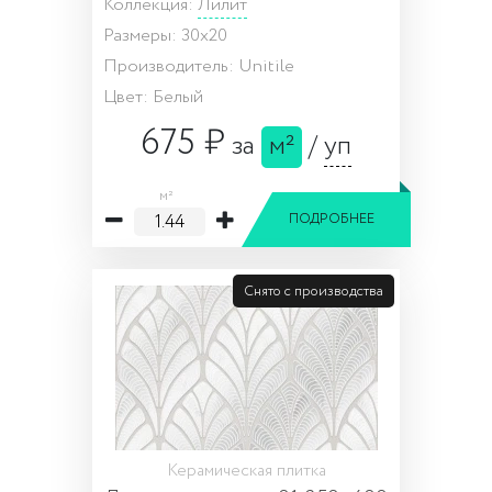
Коллекция:
Лилит
Размеры: 30x20
Производитель: Unitile
Цвет: Белый
675 ₽
за
м²
/
уп
м²
ПОДРОБНЕЕ
Снято с производства
Керамическая плитка