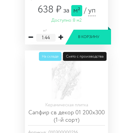
638 ₽
за
м²
/
уп
Доступно:
8 м2
м²
В КОРЗИНУ
На складе
Снято с производства
Керамическая плитка
Сапфир св декор 01 200х300
(1-й сорт)
Артикул: 010300000216