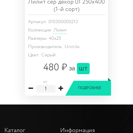
Лилит сер декор 01 250х400
(1-й сорт)
Артикул: 010300000213
Коллекция:
Лилит
Размеры: 40x25
Производитель: Unitile
Цвет: Серый
480 ₽
за
шт
шт
ПОДРОБНЕЕ
Каталог
Информация