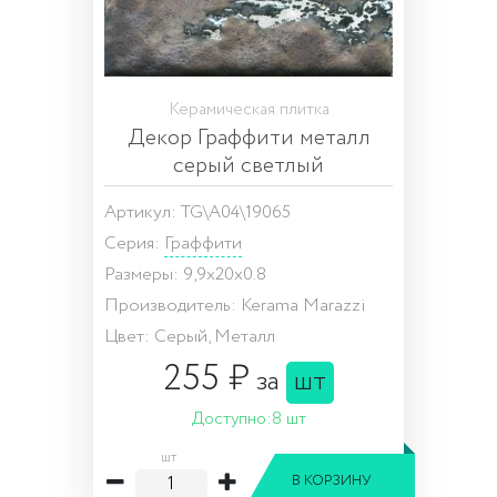
Керамическая плитка
Декор Граффити металл
серый светлый
Артикул: TG\A04\19065
Серия:
Граффити
Размеры: 9,9x20x0.8
Производитель: Kerama Marazzi
Цвет: Серый, Металл
255 ₽
за
шт
Доступно:
8 шт
шт
В КОРЗИНУ