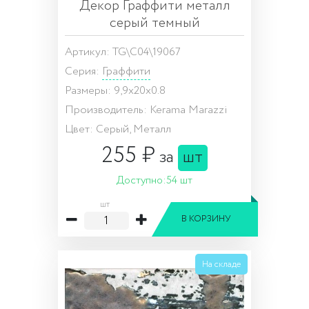
Декор Граффити металл
серый темный
Артикул: TG\C04\19067
Серия:
Граффити
Размеры: 9,9x20x0.8
Производитель: Kerama Marazzi
Цвет: Серый, Металл
255 ₽
за
шт
Доступно:
54 шт
шт
В КОРЗИНУ
На складе