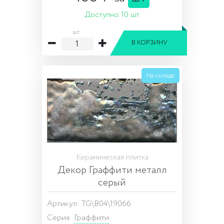
Доступно:
10 шт
шт
В КОРЗИНУ
На складе
Керамическая плитка
Декор Граффити металл
серый
Артикул: TG\B04\19066
Серия:
Граффити