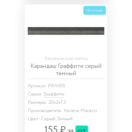
На складе
Керамическая плитка
Карандаш Граффити серый
темный
Артикул: PRA005
Серия:
Граффити
Размеры: 20x2x1.3
Производитель: Kerama Marazzi
Цвет: Серый, Темный
155 ₽
за
шт