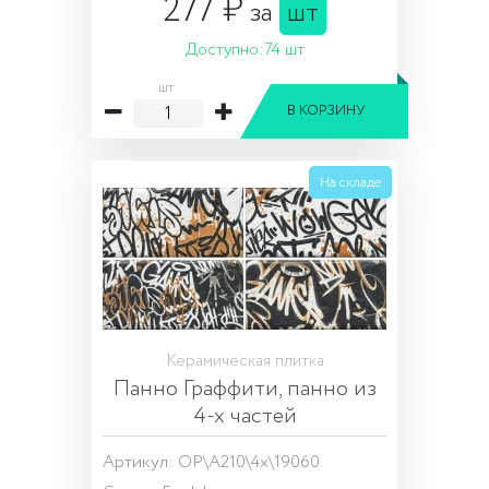
277 ₽
за
шт
Доступно:
74 шт
шт
В КОРЗИНУ
На складе
Керамическая плитка
Панно Граффити, панно из
4-х частей
Артикул: OP\A210\4x\19060