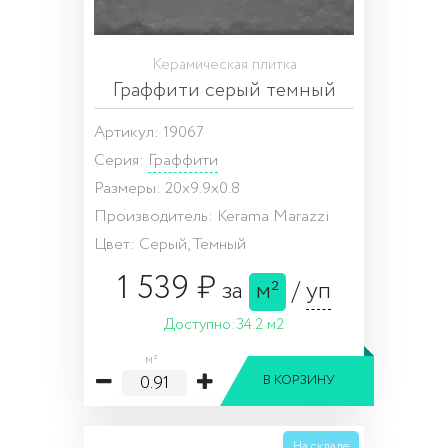
Керамическая плитка
Граффити серый темный
Артикул: 19067
Серия:
Граффити
Размеры: 20x9.9x0.8
Производитель: Kerama Marazzi
Цвет: Серый, Темный
1 539 ₽
за
м²
/
уп
Доступно:
34.2 м2
м²
В КОРЗИНУ
На складе