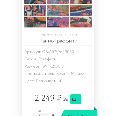
Керамическая плитка
Панно Граффити
Артикул: OS\A57\9x\19060
Серия:
Граффити
Размеры: 89,1x20x0.8
Производитель: Kerama Marazzi
Цвет: Разноцветный
2 249 ₽
за
шт
шт