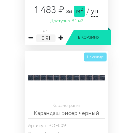
1 483 ₽
за
м²
/
уп
Доступно:
8.1 м2
м²
В КОРЗИНУ
На складе
Керамогранит
Карандаш Бисер чёрный
Артикул: POF009