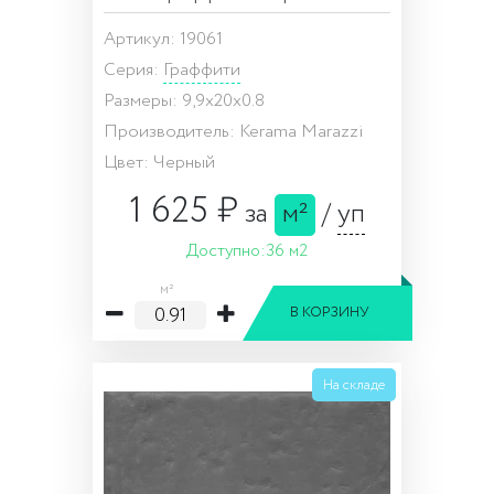
Артикул: 19061
Серия:
Граффити
Размеры: 9,9x20x0.8
Производитель: Kerama Marazzi
Цвет: Черный
1 625 ₽
за
м²
/
уп
Доступно:
36 м2
м²
В КОРЗИНУ
На складе