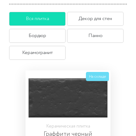
площадок для уличного искусства стала галерея
Hangar Bicoccа, до недавнего времени служившая
Вся плитка
Декор для стен
складом концерна Pirelli.
Бордюр
Панно
Керамогранит
На складе
Керамическая плитка
Граффити черный