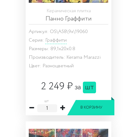
Керамическая плитка
Панно Граффити
Артикул: OS\A58\9x\19060
Серия:
Граффити
Размеры: 89,1x20x0.8
Производитель: Kerama Marazzi
Цвет: Разноцветный
2 249 ₽
за
шт
шт
В КОРЗИНУ